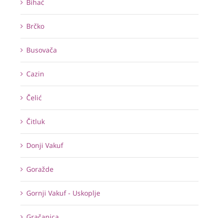
Bihać
Brčko
Busovača
Cazin
Čelić
Čitluk
Donji Vakuf
Goražde
Gornji Vakuf - Uskoplje
Gračanica