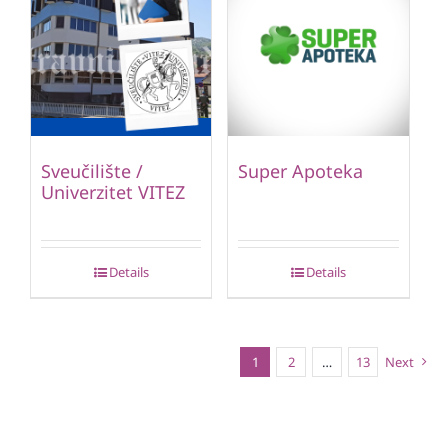
Sveučilište /
Super Apoteka
Univerzitet VITEZ
Details
Details
1
2
…
13
Next