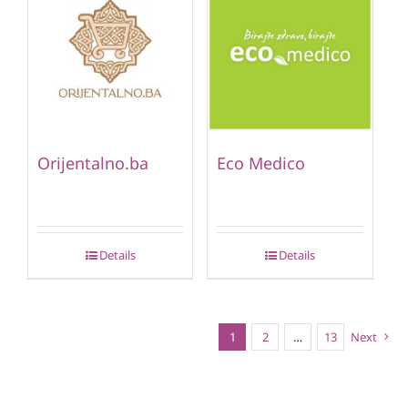
Orijentalno.ba
Eco Medico
Details
Details
1
2
…
13
Next