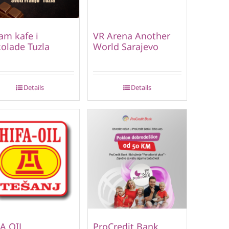
am kafe i
VR Arena Another
olade Tuzla
World Sarajevo
Details
Details
A OIL
ProCredit Bank