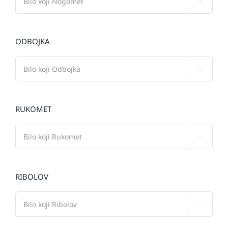

ODBOJKA

RUKOMET

RIBOLOV
