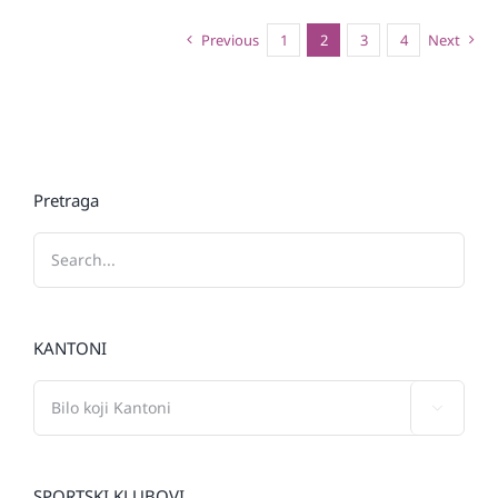
Previous
1
2
3
4
Next
Pretraga
KANTONI

SPORTSKI KLUBOVI