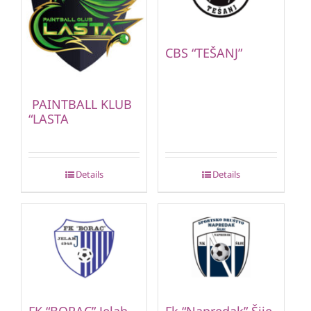
CBS “TEŠANJ”
PAINTBALL KLUB
“LASTA
Details
Details
FK “BORAC” Jelah
Fk “Napredak” Šije