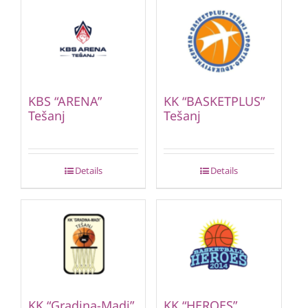
KBS “ARENA”
KK “BASKETPLUS”
Tešanj
Tešanj
Details
Details
KK “Gradina-Madi”
KK “HEROES”