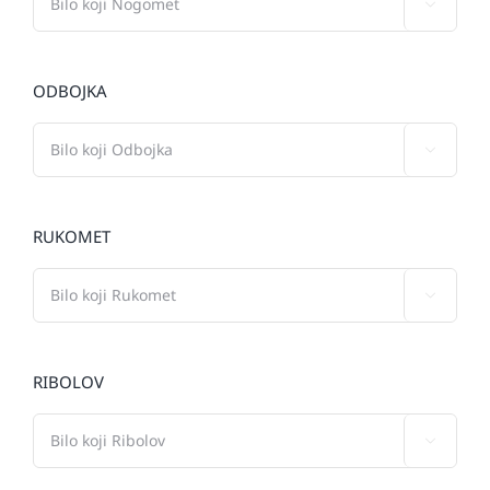

ODBOJKA

RUKOMET

RIBOLOV
