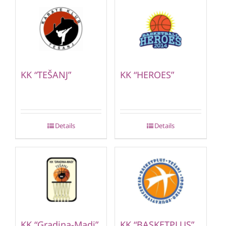
KK “TEŠANJ”
KK “HEROES”
Details
Details
KK “Gradina-Madi”
KK “BASKETPLUS”