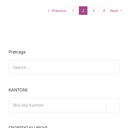
Previous
1
2
3
4
Next
Pretraga
KANTONI

SPORTSKI KLUBOVI