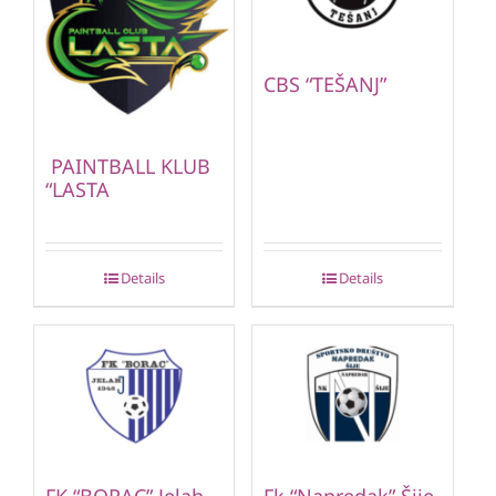
CBS “TEŠANJ”
PAINTBALL KLUB
“LASTA
Details
Details
FK “BORAC” Jelah
Fk “Napredak” Šije