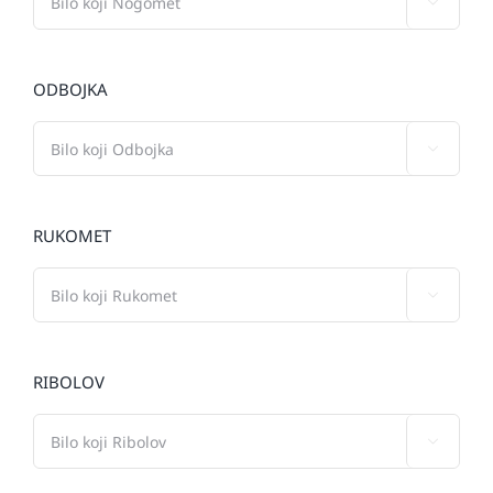

ODBOJKA

RUKOMET

RIBOLOV
