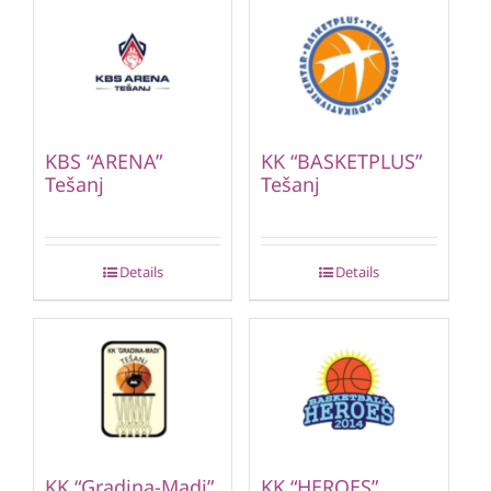
KBS “ARENA”
KK “BASKETPLUS”
Tešanj
Tešanj
Details
Details
KK “Gradina-Madi”
KK “HEROES”