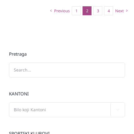
Previous
1
2
3
4
Next
Pretraga
KANTONI

SPORTSKI KLUBOVI