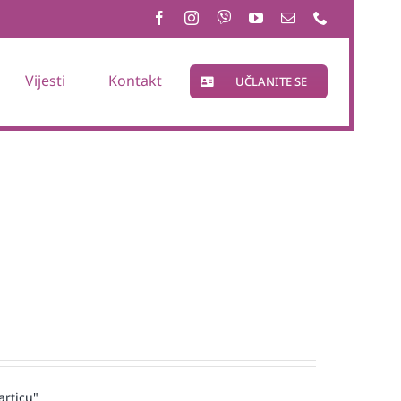
Vijesti
Kontakt
UČLANITE SE
articu"