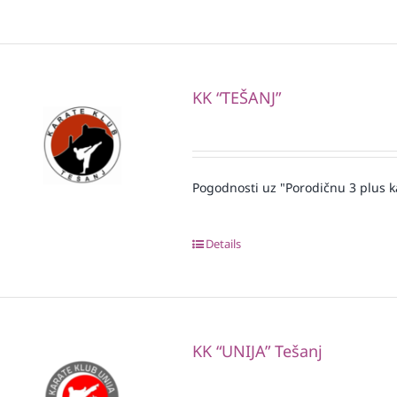
KK “TEŠANJ”
Pogodnosti uz "Porodičnu 3 plus k
Details
KK “UNIJA” Tešanj