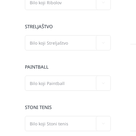

STRELJAŠTVO

PAINTBALL

STONI TENIS
