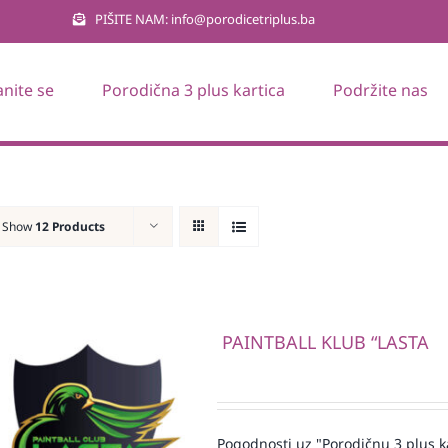
PIŠITE NAM: info@porodicetriplus.ba
anite se
Porodična 3 plus kartica
Podržite nas
Show
12 Products
PAINTBALL KLUB “LASTA
Pogodnosti uz "Porodičnu 3 plus k