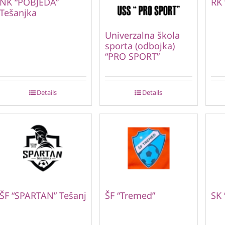
NK “POBJEDA”
RK
Tešanjka
Univerzalna škola
sporta (odbojka)
“PRO SPORT”
Details
Details
ŠF “SPARTAN” Tešanj
ŠF “Tremed”
SK 