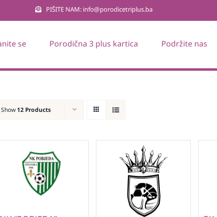
PIŠITE NAM: info@porodicetriplus.ba
anite se
Porodična 3 plus kartica
Podržite nas
Show
12 Products