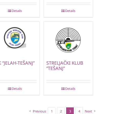
Details
Details
 “JELAH-TEŠANJ”
STRELJAČKI KLUB
“TEŠANJ”
Details
Details
Previous
1
2
3
4
Next