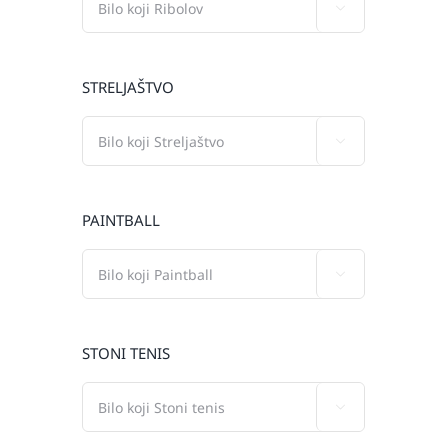

STRELJAŠTVO

PAINTBALL

STONI TENIS
