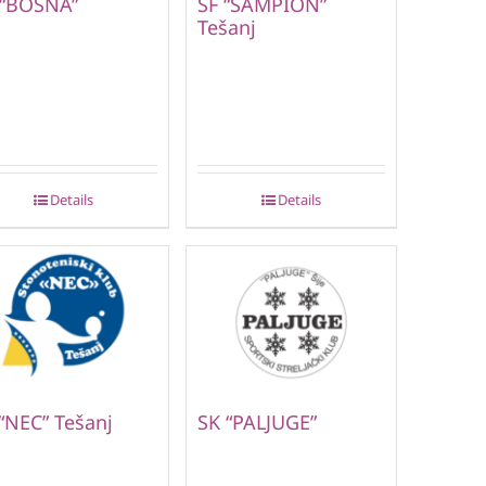
 “BOSNA”
ŠF “ŠAMPION”
Tešanj
Details
Details
“NEC” Tešanj
SK “PALJUGE”