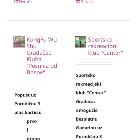
Details
Details
KungFu Wu
Sportsko
Shu
rekreacioni
Gradačac
klub “Centar”
Kluba
“Pesnica od
Bosne”
Sportsko
rekreacijski
klub "Centar"
Popust uz
Gradačac
Porodičnu 3
omogućio
plus karticu:
besplatnu
prvo
članarinu uz
i
Porodičnu 3
drugo