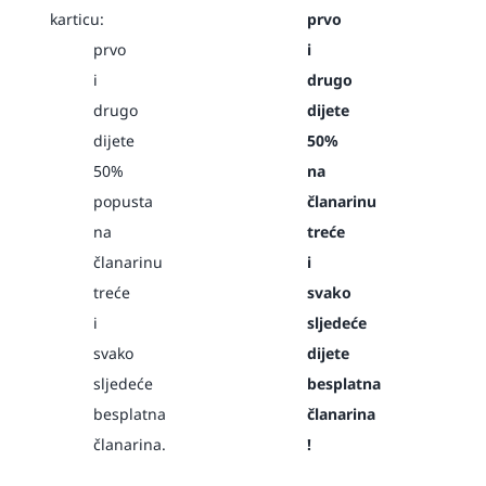
karticu:
prvo
prvo
i
i
drugo
drugo
dijete
dijete
50%
50%
na
popusta
članarinu
na
treće
članarinu
i
treće
svako
i
sljedeće
svako
dijete
sljedeće
besplatna
besplatna
članarina
članarina.
!