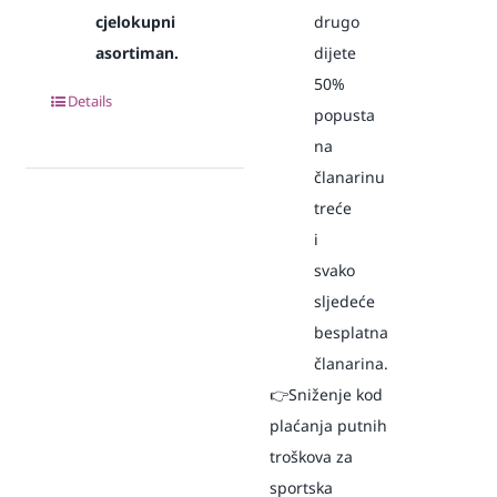
cjelokupni
drugo
asortiman.
dijete
50%
Details
popusta
na
članarinu
treće
i
svako
sljedeće
besplatna
članarina.
👉Sniženje kod
plaćanja putnih
troškova za
sportska