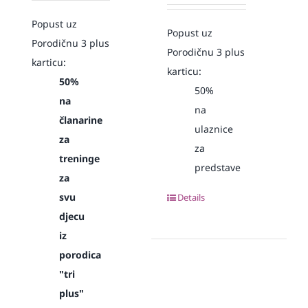
Popust uz
Popust uz
Porodičnu 3 plus
Porodičnu 3 plus
karticu:
karticu:
50%
50%
na
na
članarine
ulaznice
za
za
treninge
predstave
za
svu
Details
djecu
iz
porodica
"tri
plus"