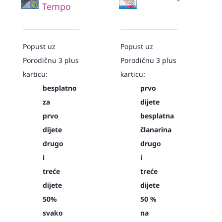
Tempo
Popust uz
Popust uz
Porodičnu 3 plus
Porodičnu 3 plus
karticu:
karticu:
besplatno
prvo
za
dijete
prvo
besplatna
dijete
članarina
drugo
drugo
i
i
treće
treće
dijete
dijete
50%
50 %
svako
na