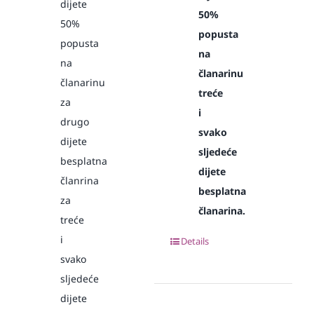
dijete
50%
50%
popusta
popusta
na
na
članarinu
članarinu
treće
za
i
drugo
svako
dijete
sljedeće
besplatna
dijete
članrina
besplatna
za
članarina.
treće
i
Details
svako
sljedeće
dijete