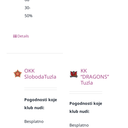
30-
50%
Details
OKK
KK
SlobodaTuzla
“DRAGONS”
Tuzla
Pogodnosti koje
Pogodnosti koje
klub nudi:
klub nudi:
Besplatno
Besplatno