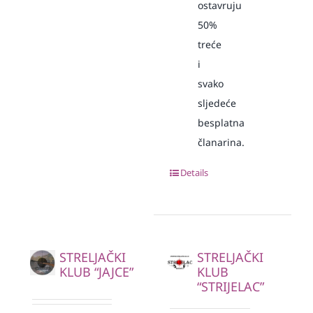
ostavruju
50%
treće
i
svako
sljedeće
besplatna
članarina.
Details
STRELJAČKI
STRELJAČKI
KLUB “JAJCE”
KLUB
“STRIJELAC”