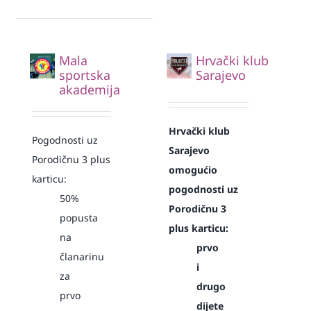
Mala
Hrvački klub
sportska
Sarajevo
akademija
Hrvački klub
Pogodnosti uz
Sarajevo
Porodičnu 3 plus
omogućio
karticu:
pogodnosti uz
50%
Porodičnu 3
popusta
plus karticu:
na
prvo
članarinu
i
za
drugo
prvo
dijete