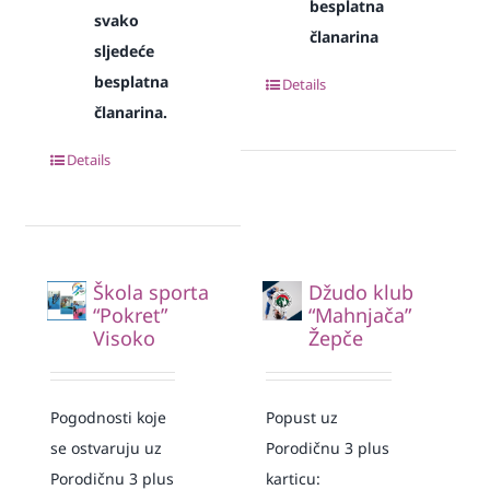
besplatna
svako
članarina
sljedeće
besplatna
Details
članarina.
Details
Škola sporta
Džudo klub
“Pokret”
“Mahnjača”
Visoko
Žepče
Pogodnosti koje
Popust uz
se ostvaruju uz
Porodičnu 3 plus
Porodičnu 3 plus
karticu: