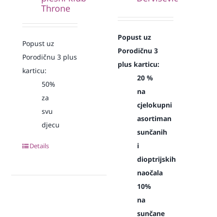
Throne
Popust uz
Popust uz
Porodičnu 3
Porodičnu 3 plus
plus karticu:
karticu:
20 %
50%
na
za
cjelokupni
svu
asortiman
djecu
sunčanih
i
Details
dioptrijskih
naočala
10%
na
sunčane