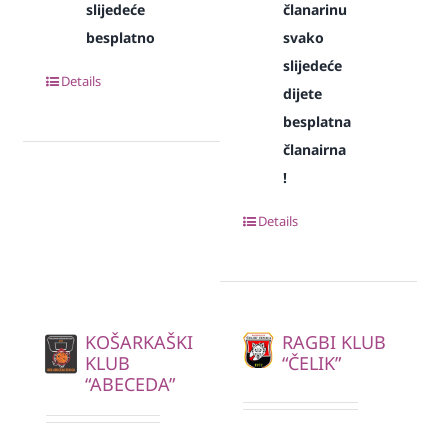
slijedeće
članarinu
besplatno
svako
slijedeće
Details
dijete
besplatna
članairna
!
Details
KOŠARKAŠKI
RAGBI KLUB
KLUB
“ČELIK”
“ABECEDA”