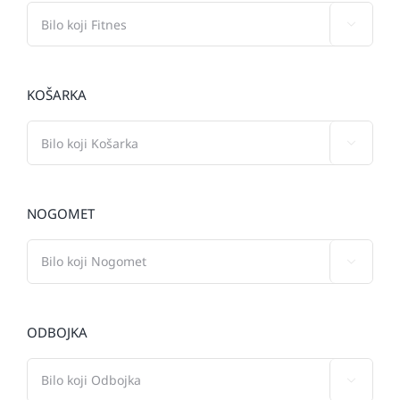

KOŠARKA

NOGOMET

ODBOJKA
