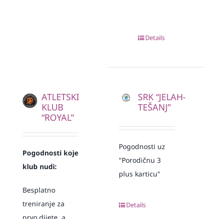
Details
ATLETSKI
SRK “JELAH-
KLUB
TEŠANJ”
“ROYAL”
Pogodnosti uz
Pogodnosti koje
"Porodičnu 3
klub nudi:
plus karticu"
Besplatno
treniranje za
Details
prvo dijete, a