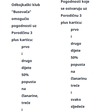
Pogodnosti koje
Odbojkaški klub
se ostvaruju uz
"Busovača"
Porodičnu 3
omogućio
plus karticu:
pogodnosti uz
prvo
Porodčinu 3
i
plus karticu:
drugo
prvo
dijete
i
50%
drugo
popusta
dijete
na
50%
članarinu
popusta
treće
na
i
članarine,
svako
treće
sljedeće
i