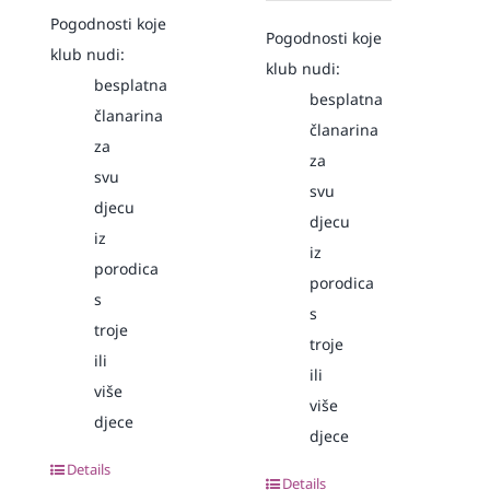
Pogodnosti koje
Pogodnosti koje
klub nudi:
klub nudi:
besplatna
besplatna
članarina
članarina
za
za
svu
svu
djecu
djecu
iz
iz
porodica
porodica
s
s
troje
troje
ili
ili
više
više
djece
djece
Details
Details