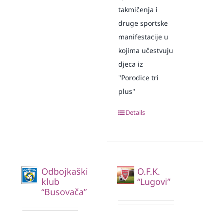
takmičenja i
druge sportske
manifestacije u
kojima učestvuju
djeca iz
"Porodice tri
plus"
Details
Odbojkaški
O.F.K.
klub
“Lugovi”
“Busovača”