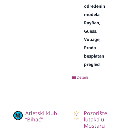
određenih
modela
RayBan,
Guess,
Vouage,
Prada
besplatan
pregled
Details
Atletski klub
Pozorište
“Bihać”
lutaka u
Mostaru