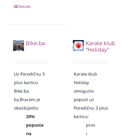
Details
Bike.ba
Karate klub
“Holiday”
Uz Porodičnu 3
Karate klub
plus karticu
Holiday
Bike.ba
omogućio
by.Bracom je
popust uz
obezbijedio:
Porodičnu 3 plus
20%
karticu:
popusta
prvo
na
i