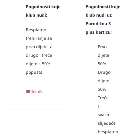
Pogodnosti koje
Pogodnosti koje
klub nudi:
klub nudi uz
Porodičnu 3
Besplatno
plus karticu:
treniranje za
prvo dijete, a
Prvo
drugo i treće
dijete
dijete s 50%
50%
popusta.
Drugo
dijete
50%
Details
Treće
i
svako
slijedeće
besplatno.