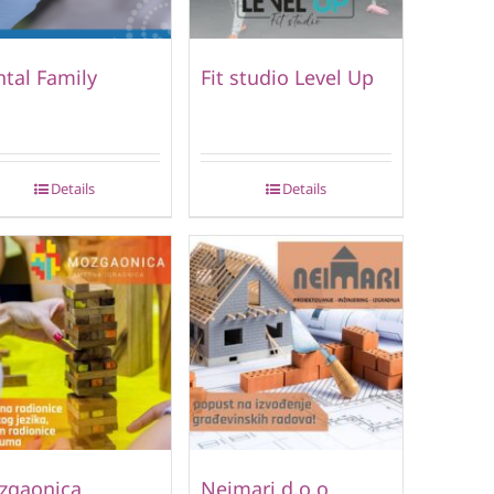
tal Family
Fit studio Level Up
Details
Details
zgaonica
Neimari d.o.o