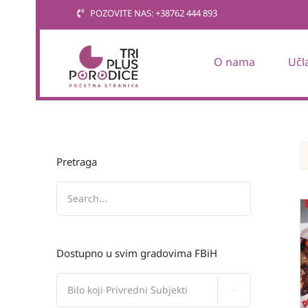
Skip
POZOVITE NAS: +38762 444 893
to
content
O nama
Učl
Pretraga
Dostupno u svim gradovima FBiH
