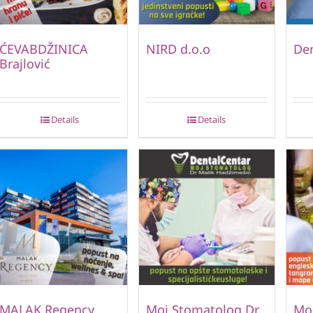
ĆEVABDŽINICA
NIRD d.o.o
Den
Brajlović
Details
Details
MALAK Regency
Moj Stomatolog Dr.
Mo