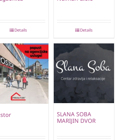
Details
Details
SLANA SOBA
stor
MARIJIN DVOR