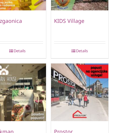
zgaonica
KIDS Village
Details
Details
lkman
Prostor