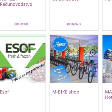
Računovodstvo
Details
Details
Esof
M-BIKE shop
MA
Hot