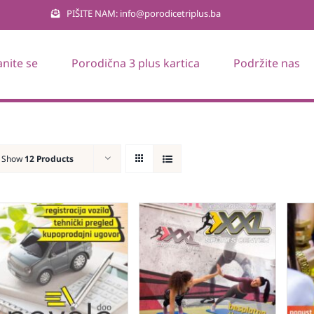
PIŠITE NAM: info@porodicetriplus.ba
anite se
Porodična 3 plus kartica
Podržite nas
Show
12 Products