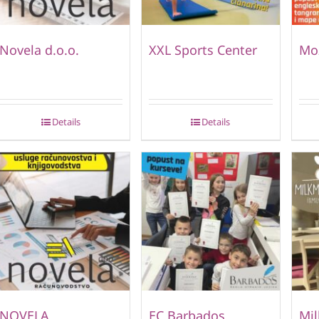
Novela d.o.o.
XXL Sports Center
Mo
Details
Details
NOVELA
EC Barbados
Mi