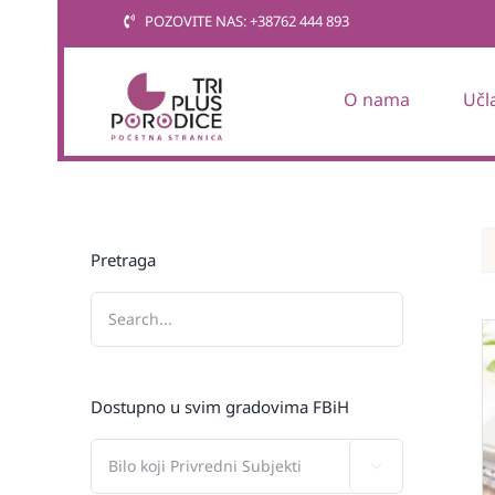
Skip
POZOVITE NAS: +38762 444 893
to
content
O nama
Učl
Pretraga
Dostupno u svim gradovima FBiH
