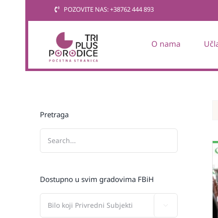
Skip
POZOVITE NAS: +38762 444 893
to
content
O nama
Učl
Pretraga
Dostupno u svim gradovima FBiH
