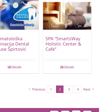
omatološka
SPA “SmartsWay
inacija Dental
Holistic Center &
se Špirtović
Cafe”
Details
Details
Previous
1
2
3
4
Next