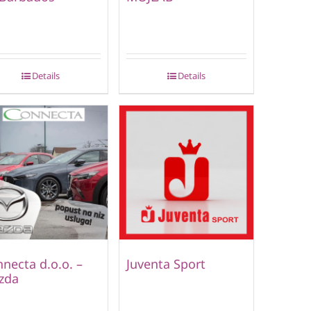
Details
Details
necta d.o.o. –
Juventa Sport
zda