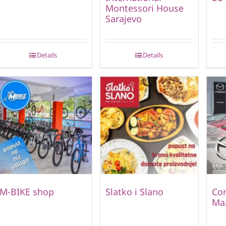
Montessori House
Sarajevo
Details
Details
M-BIKE shop
Slatko i Slano
Con
Ma