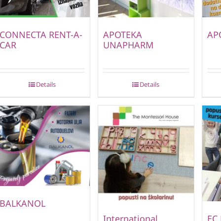
CONNECTA RENT-A-
APOTEKA
AP
CAR
UNAPHARM
Details
Details
BALKANOL
International
EC