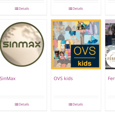
Details
Details
SinMax
OVS kids
Fer
Details
Details