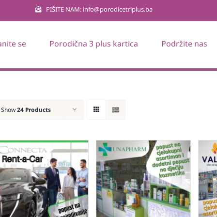
PIŠITE NAM: info@porodicetriplus.ba
anite se
Porodična 3 plus kartica
Podržite nas
Show
24 Products