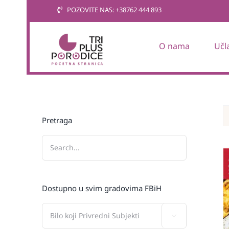
Skip
POZOVITE NAS: +38762 444 893
to
content
O nama
Učl
Pretraga
Dostupno u svim gradovima FBiH
