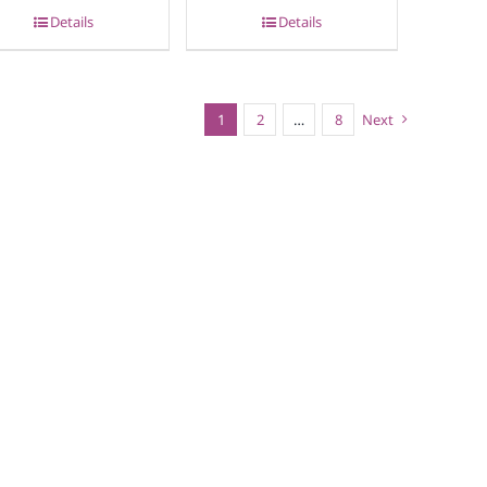
Details
Details
1
2
…
8
Next