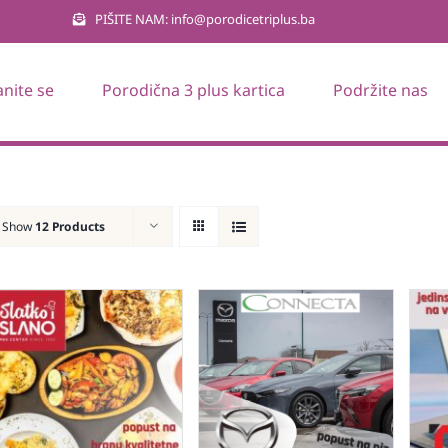
PIŠITE NAM: info@porodicetriplus.ba
anite se
Porodična 3 plus kartica
Podržite nas
Show
12 Products