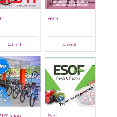
ti
Frisa
Details
Details
BIKE shop
Esof