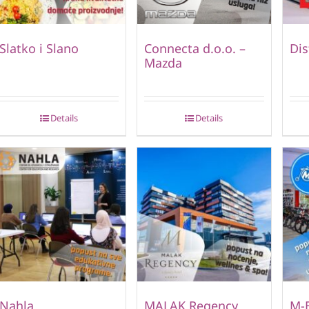
Slatko i Slano
Connecta d.o.o. –
Dis
Mazda
Details
Details
Nahla
MALAK Regency
M-