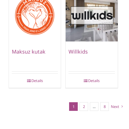
Maksuz kutak
Willkids
Details
Details
1
2
…
8
Next