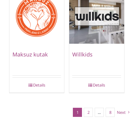
Maksuz kutak
Willkids
Details
Details
1
2
…
8
Next