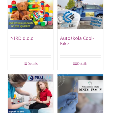
NIRD d.o.o
Autoškola Cool-
Kike
Details
Details