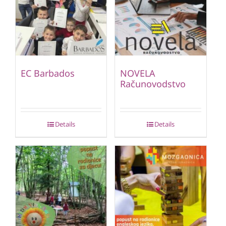
EC Barbados
NOVELA
Računovodstvo
Details
Details