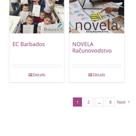
EC Barbados
NOVELA
Računovodstvo
Details
Details
1
2
…
8
Next