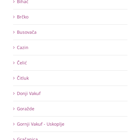
Bihać
Brčko
Busovača
Cazin
Čelić
Čitluk
Donji Vakuf
Goražde
Gornji Vakuf - Uskoplje
Gračanica