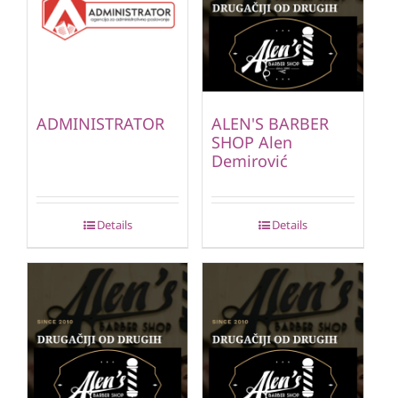
ADMINISTRATOR
ALEN'S BARBER
SHOP Alen
Demirović
Details
Details