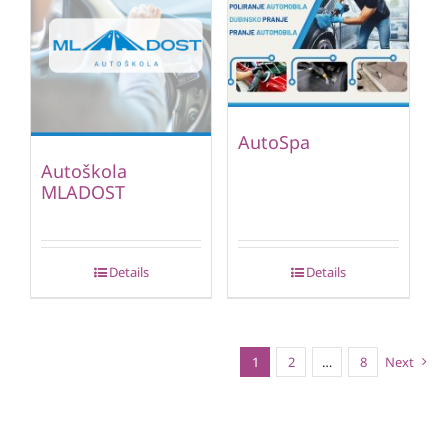
AutoSpa
Autoškola
MLADOST
Details
Details
1
2
…
8
Next