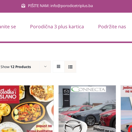
PIŠITE NAM: info@porodicetriplus.ba
anite se
Porodična 3 plus kartica
Podržite nas
Show
12 Products