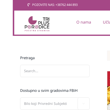
Skip
POZOVITE NAS: +38762 444 893
to
content
O nama
Učl
Pretraga
Dostupno u svim gradovima FBiH
