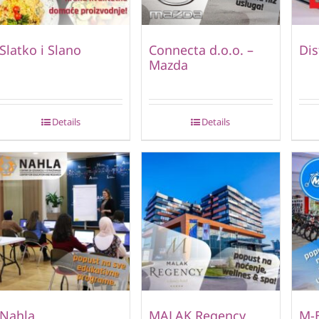
Slatko i Slano
Connecta d.o.o. –
Dis
Mazda
Details
Details
Nahla
MALAK Regency
M-