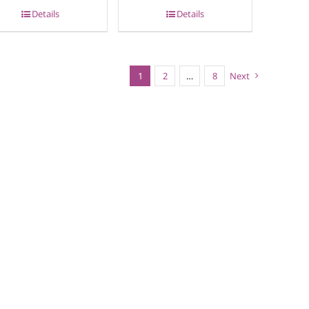
Details
Details
1
2
…
8
Next