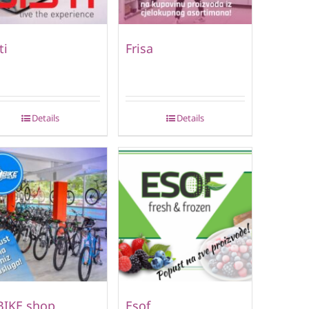
ti
Frisa
Details
Details
BIKE shop
Esof