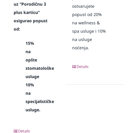
uz “Porodičnu 3
ostvarujete
plus karticu”
popust od 20%
osigurao popust
na wellness &
od:
spa usluge i 10%
na usluge
15%
noćenja.
na
opšte
Details
stomatološke
usluge
10%
na
specijalističke
usluge.
Details