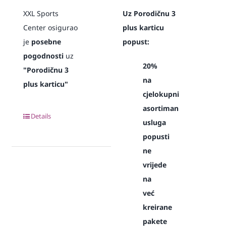
XXL Sports
Uz Porodičnu 3
Center osigurao
plus karticu
je
posebne
popust:
pogodnosti
uz
20%
"Porodičnu 3
na
plus karticu"
cjelokupni
asortiman
Details
usluga
popusti
ne
vrijede
na
već
kreirane
pakete