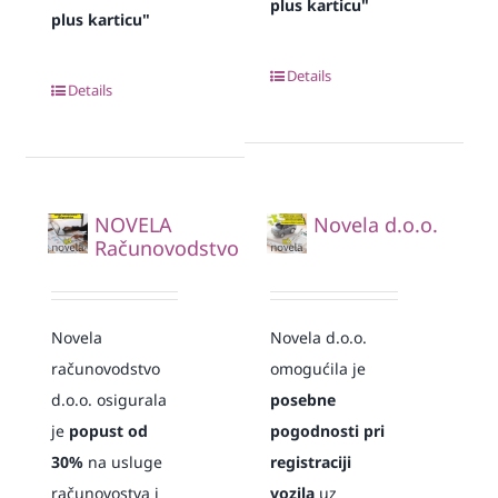
plus karticu"
plus karticu"
Details
Details
NOVELA
Novela d.o.o.
Računovodstvo
Novela
Novela d.o.o.
računovodstvo
omogućila je
d.o.o. osigurala
posebne
je
popust od
pogodnosti pri
30%
na usluge
registraciji
računovostva i
vozila
uz