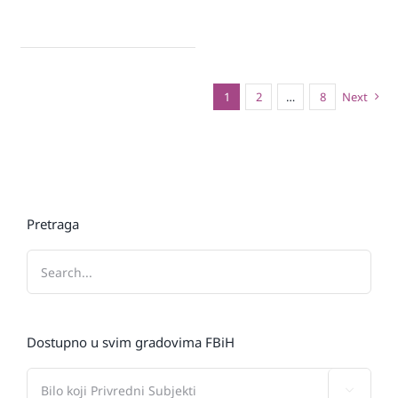
1
2
…
8
Next
Pretraga
Dostupno u svim gradovima FBiH
