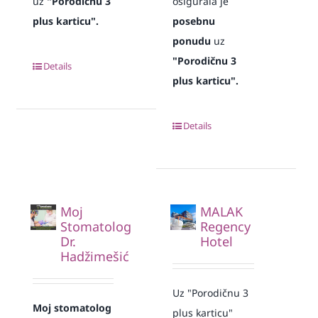
uz
"Porodičnu 3
osigurala je
plus karticu".
posebnu
ponudu
uz
"Porodičnu 3
Details
plus karticu".
Details
Moj
MALAK
Stomatolog
Regency
Dr.
Hotel
Hadžimešić
Uz "Porodičnu 3
Moj stomatolog
plus karticu"