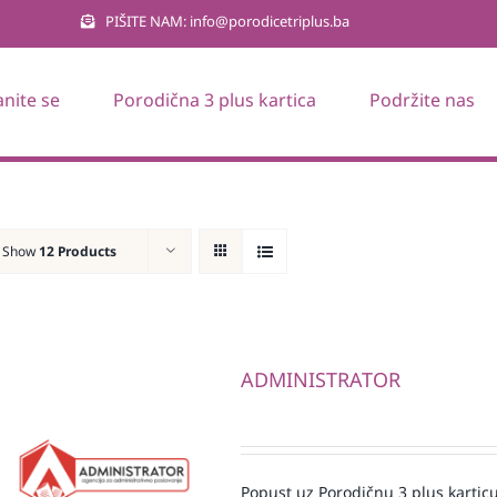
PIŠITE NAM: info@porodicetriplus.ba
anite se
Porodična 3 plus kartica
Podržite nas
Show
12 Products
ADMINISTRATOR
Popust uz Porodičnu 3 plus karticu