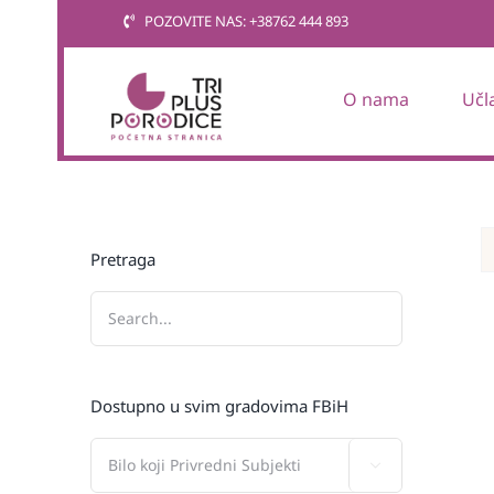
Skip
POZOVITE NAS: +38762 444 893
to
content
O nama
Učl
Pretraga
Dostupno u svim gradovima FBiH
