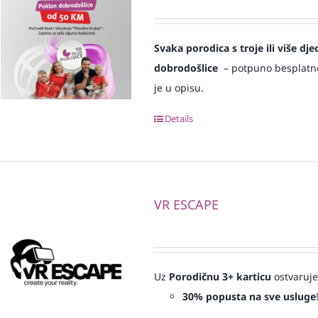
Svaka
porodica s troje ili više d
dobrodošlice
– potpuno besplatno i
je u opisu.
Details
VR ESCAPE
Uz
Porodičnu 3+ karticu
ostvaruje
30% popusta na sve usluge