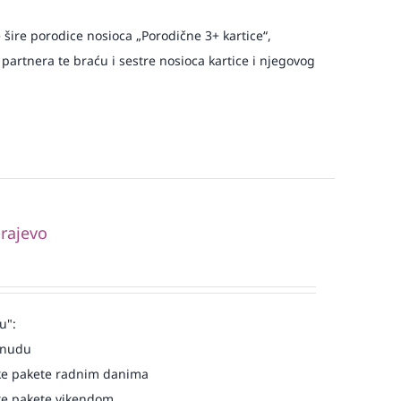
e šire porodice nosioca „Porodične 3+ kartice“,
 partnera te braću i sestre nosioca kartice i njegovog
rajevo
u":
onudu
e pakete radnim danima
e pakete vikendom