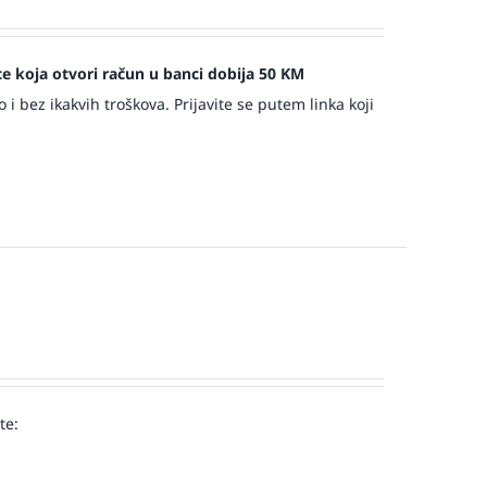
jece koja otvori račun u banci dobija 50 KM
 bez ikakvih troškova. Prijavite se putem linka koji
te:
!