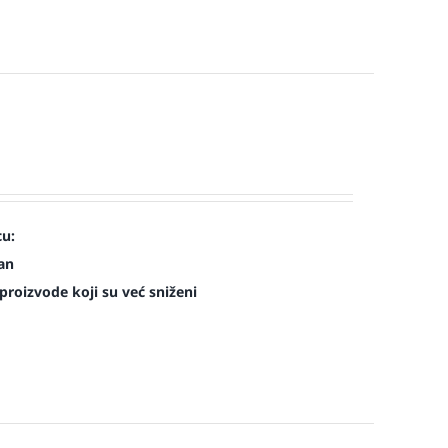
cu:
man
roizvode koji su već sniženi