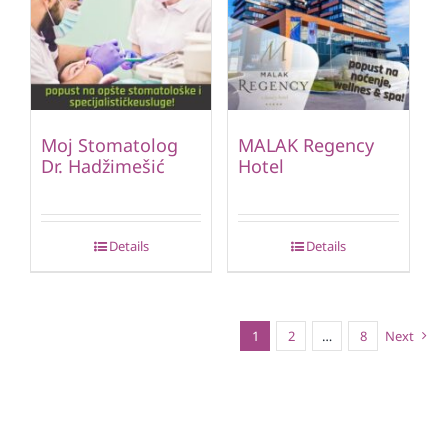
Moj Stomatolog
MALAK Regency
Dr. Hadžimešić
Hotel
Details
Details
1
2
…
8
Next