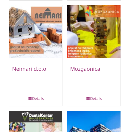
Neimari d.o.o
Mozgaonica
Details
Details