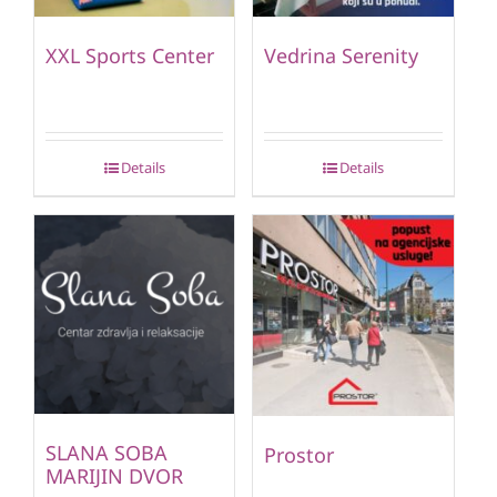
XXL Sports Center
Vedrina Serenity
Details
Details
SLANA SOBA
Prostor
MARIJIN DVOR