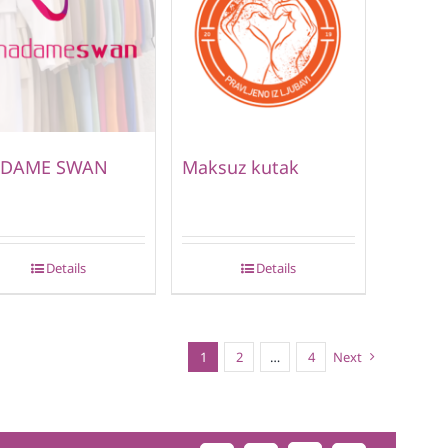
DAME SWAN
Maksuz kutak
Details
Details
1
2
…
4
Next