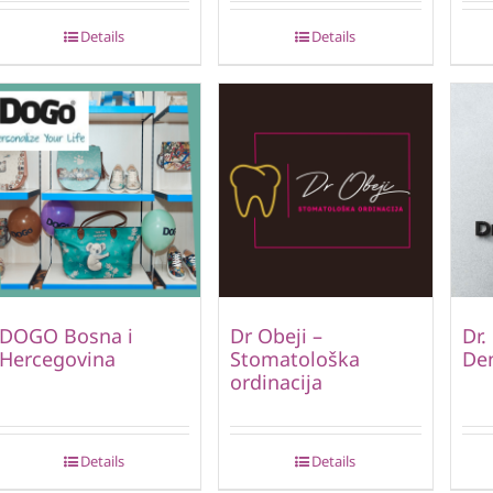
Details
Details
DOGO Bosna i
Dr Obeji –
Dr.
Hercegovina
Stomatološka
Den
ordinacija
Details
Details