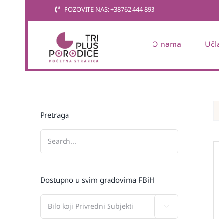
Skip
POZOVITE NAS: +38762 444 893
to
content
O nama
Učl
Pretraga
Dostupno u svim gradovima FBiH
