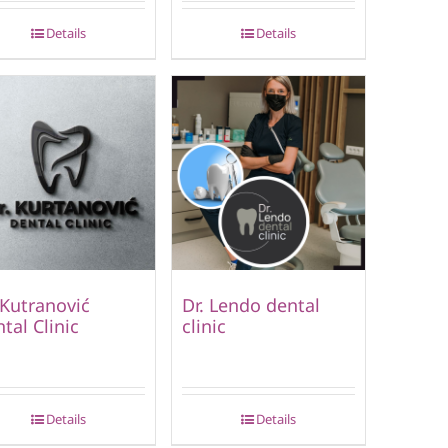
Details
Details
 Kutranović
Dr. Lendo dental
tal Clinic
clinic
Details
Details