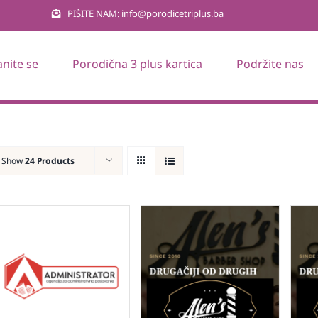
PIŠITE NAM: info@porodicetriplus.ba
anite se
Porodična 3 plus kartica
Podržite nas
Show
24 Products