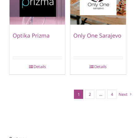
Optika Prizma
Only One Sarajevo
Details
Details
1
2
…
4
Next