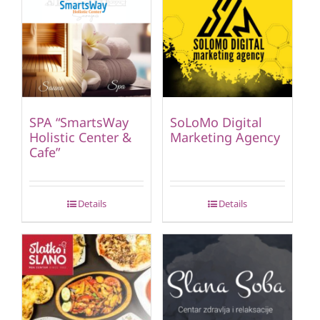
SPA “SmartsWay
SoLoMo Digital
Holistic Center &
Marketing Agency
Cafe”
Details
Details