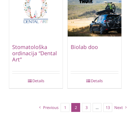
Stomatološka
Biolab doo
ordinacija “Dental
Art”
Details
Details
Previous
1
2
3
…
13
Next