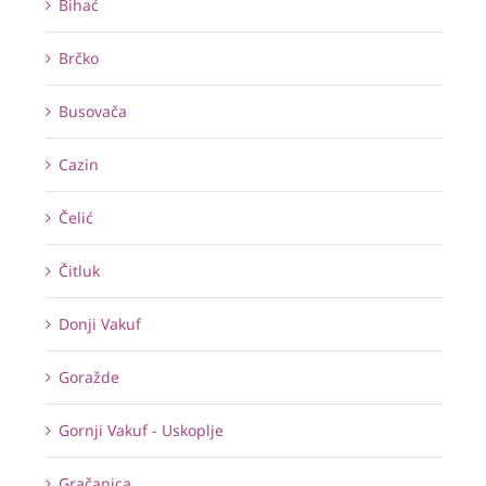
Bihać
Brčko
Busovača
Cazin
Čelić
Čitluk
Donji Vakuf
Goražde
Gornji Vakuf - Uskoplje
Gračanica