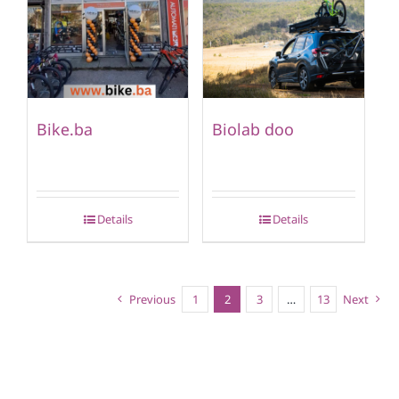
Bike.ba
Biolab doo
Details
Details
Previous
1
2
3
…
13
Next