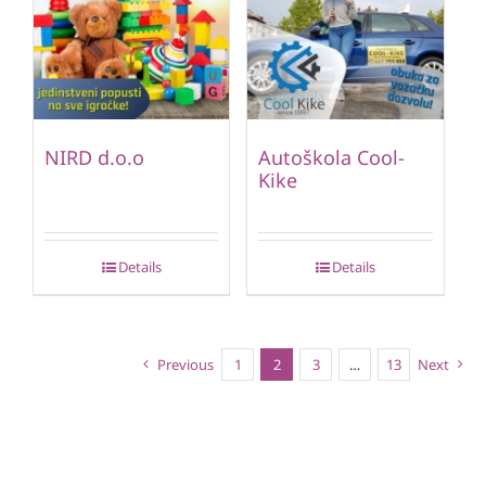
NIRD d.o.o
Autoškola Cool-
Kike
Details
Details
Previous
1
2
3
…
13
Next