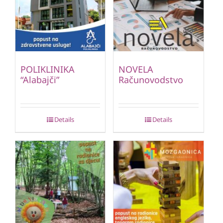
POLIKLINIKA
NOVELA
“Alabajči”
Računovodstvo
Details
Details