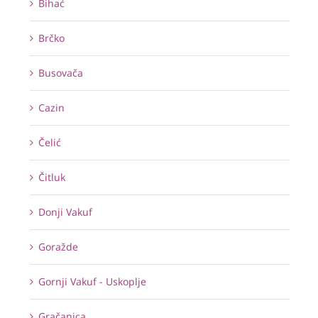
Bihać
Brčko
Busovača
Cazin
Čelić
Čitluk
Donji Vakuf
Goražde
Gornji Vakuf - Uskoplje
Gračanica