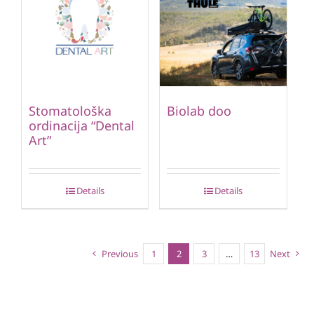
Stomatološka
Biolab doo
ordinacija “Dental
Art”
Details
Details
Previous
1
2
3
…
13
Next