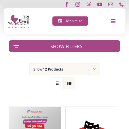
Skip
to
content
Učlanite se
Toggle
Navigat
O nama
SHOW FILTERS
Učlanite se
Show
12 Products
Porodična 3 plus kartica
Podržite nas
Vijesti
Kontakt