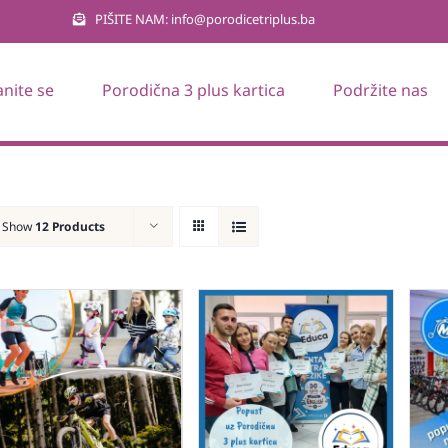
PIŠITE NAM: info@porodicetriplus.ba
anite se
Porodična 3 plus kartica
Podržite nas
Show
12 Products