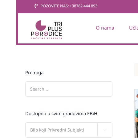
Skip
POZOVITE NAS: +38762 444 893
to
content
O nama
Učl
Pretraga
Dostupno u svim gradovima FBiH
