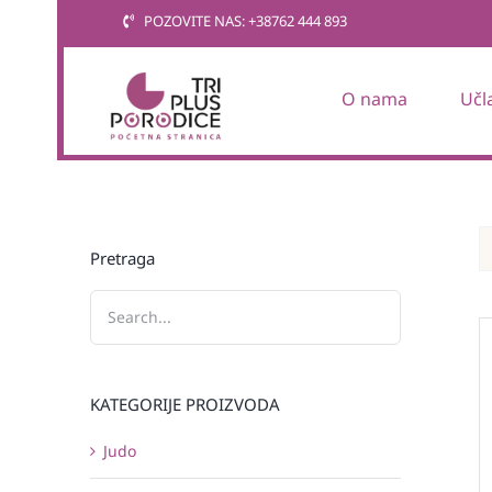
Skip
POZOVITE NAS: +38762 444 893
to
content
O nama
Učl
Pretraga
KATEGORIJE PROIZVODA
Judo