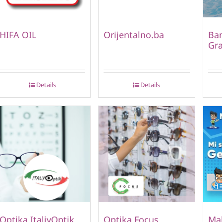
HIFA OIL
Orijentalno.ba
Ban
Gr
Details
Details
Optika ItaliyOptik
Optika Focus
Mal