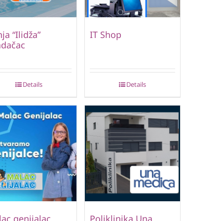
ja “Ilidža”
IT Shop
adačac
Details
Details
ac genijalac
Poliklinika Una