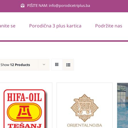
PIŠITE NAM: info@porodicetriplus.ba
anite se
Porodična 3 plus kartica
Podržite nas
Show
12 Products