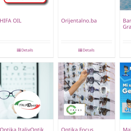
HIFA OIL
Orijentalno.ba
Ban
Gr
Details
Details
Optika ItaliyOptik
Optika Focus
Mal