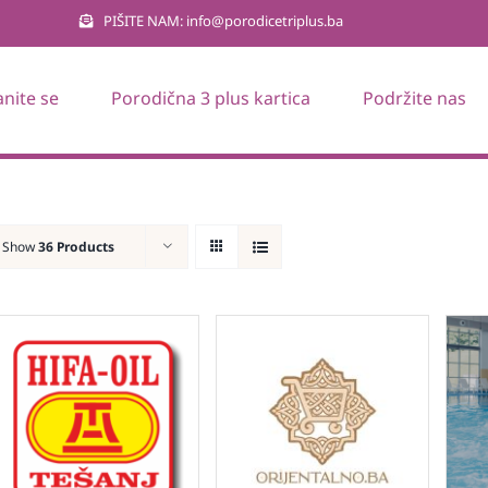
PIŠITE NAM: info@porodicetriplus.ba
anite se
Porodična 3 plus kartica
Podržite nas
Show
36 Products