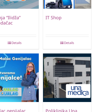
ja “Ilidža”
IT Shop
adačac
Details
Details
ac genijalac
Poliklinika Una