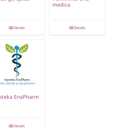
medica
Details
Details
oteka EnaPharm
Details