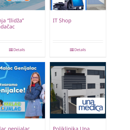
ja “Ilidža”
IT Shop
adačac
Details
Details
ac genijalac
Poliklinika Una