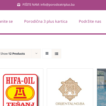
PIŠITE NAM: info@porodicetriplus.ba
anite se
Porodična 3 plus kartica
Podržite nas
Show
12 Products