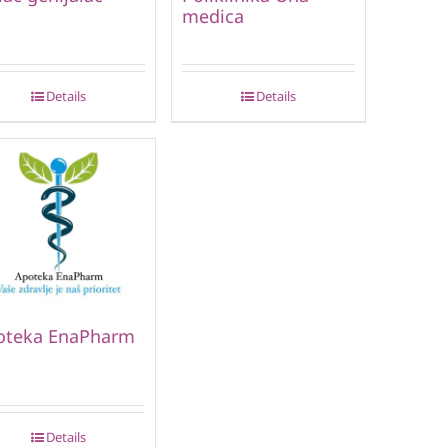
medica
Details
Details
oteka EnaPharm
Details