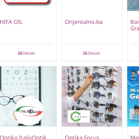
HIFA OIL
Orijentalno.ba
Ban
Gr
Details
Details
Optika ItaliyOptik
Optika Focus
Mal