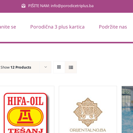
PIŠITE NAM: info@porodicetriplus.ba
anite se
Porodična 3 plus kartica
Podržite nas
Show
12 Products