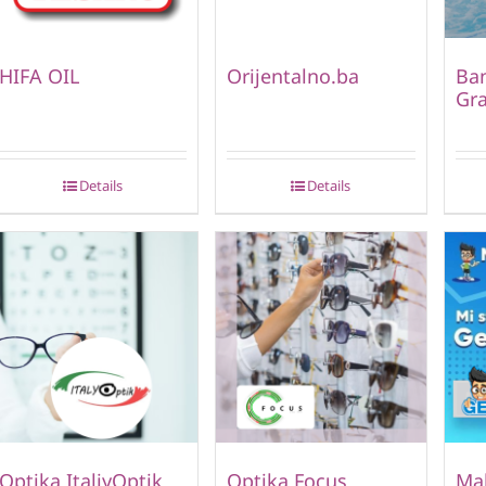
HIFA OIL
Orijentalno.ba
Ban
Gr
Details
Details
Optika ItaliyOptik
Optika Focus
Mal