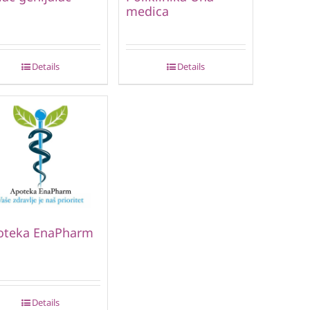
medica
Details
Details
oteka EnaPharm
Details