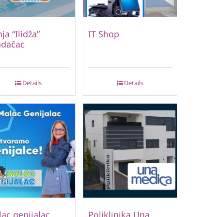
ja “Ilidža”
IT Shop
adačac
Details
Details
ac genijalac
Poliklinika Una