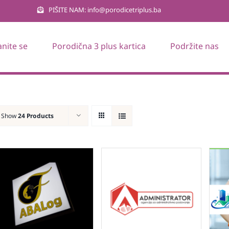
PIŠITE NAM: info@porodicetriplus.ba
anite se
Porodična 3 plus kartica
Podržite nas
Show
24 Products