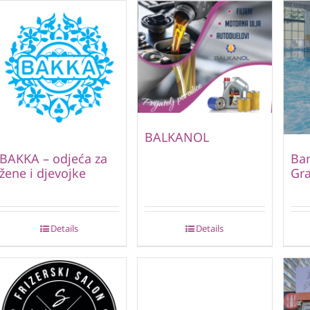
BALKANOL
BAKKA – odjeća za
Ban
žene i djevojke
Gr
Details
Details