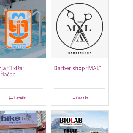
ja “Ilidža”
Barber shop “MAL”
adačac
Details
Details