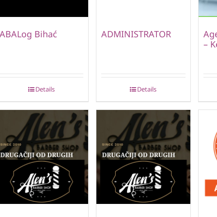
ABALog Bihać
ADMINISTRATOR
Age
– K
Details
Details