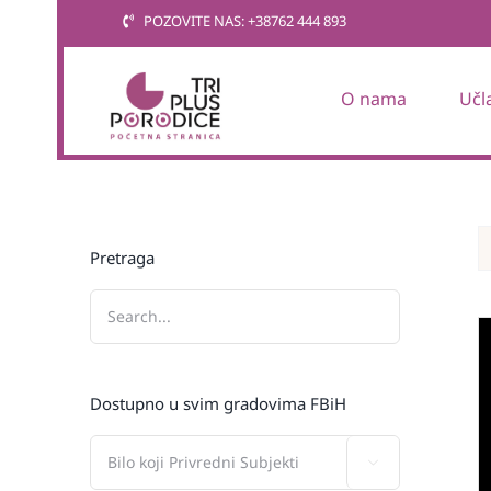
Skip
POZOVITE NAS: +38762 444 893
to
content
O nama
Učl
Pretraga
Dostupno u svim gradovima FBiH
