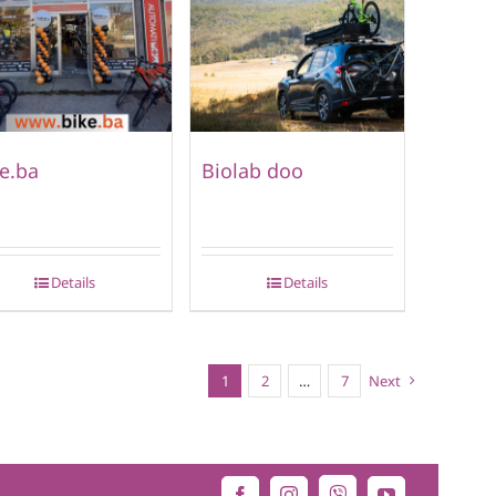
e.ba
Biolab doo
Details
Details
1
2
…
7
Next