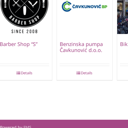
Barber Shop “S”
Benzinska pumpa
Bik
Čavkunović d.o.o.
Details
Details
| Powered by
FMS