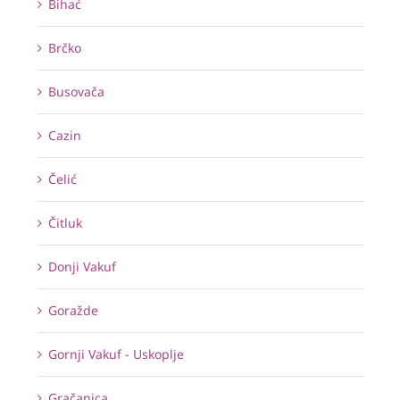
Bihać
Brčko
Busovača
Cazin
Čelić
Čitluk
Donji Vakuf
Goražde
Gornji Vakuf - Uskoplje
Gračanica