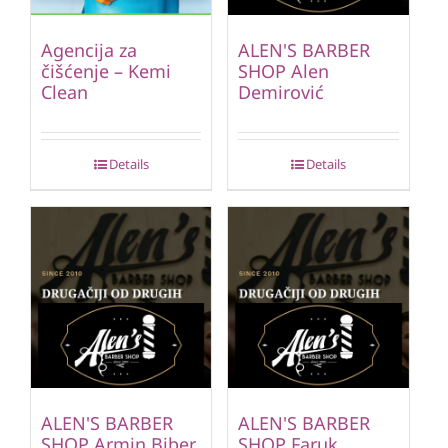
Agencija za
ALEN'S BARBER
čišćenje – Kemi
SHOP Alen
Clean
Demirović
Details
Details
ALEN'S BARBER
ALEN'S BARBER
SHOP Armin Biber
SHOP Faruk