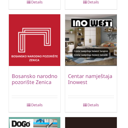
Details
Details
Bosansko narodno
Centar namještaja
pozorište Zenica
Inowest
Details
Details