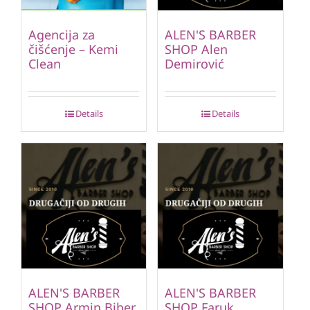
Agencija za
ALEN'S BARBER
čišćenje – Kemi
SHOP Alen
Clean
Demirović
Details
Details
ALEN'S BARBER
ALEN'S BARBER
SHOP Armin Biber
SHOP Faruk