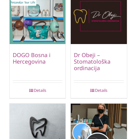
DOGO Bosna i
Dr Obeji –
Hercegovina
Stomatološka
ordinacija
Details
Details