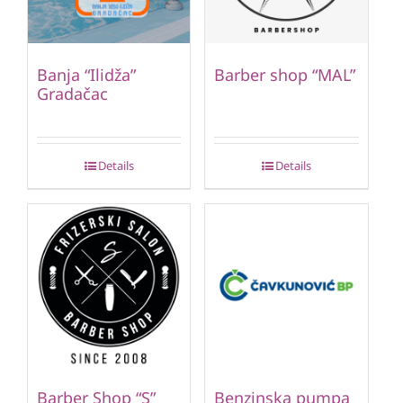
Banja “Ilidža”
Barber shop “MAL”
Gradačac
Details
Details
Barber Shop “S”
Benzinska pumpa