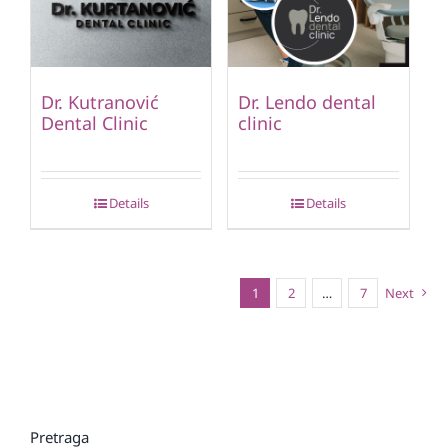
Dr. Kutranović
Dr. Lendo dental
Dental Clinic
clinic
Details
Details
1
2
…
7
Next
Pretraga