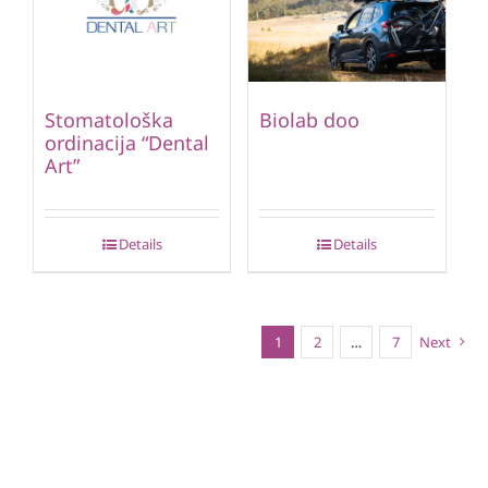
Stomatološka
Biolab doo
ordinacija “Dental
Art”
Details
Details
1
2
…
7
Next