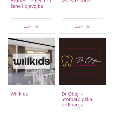
BAKKA – odjeća za
Maksuz kutak
žene i djevojke
Details
Details
Willkids
Dr Obeji –
Stomatološka
ordinacija