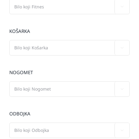

KOŠARKA

NOGOMET

ODBOJKA
