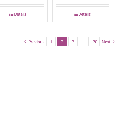
Details
Details
Previous
1
2
3
…
20
Next