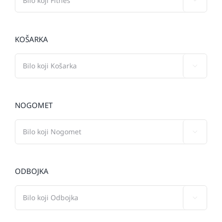

KOŠARKA

NOGOMET

ODBOJKA
