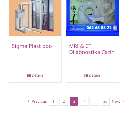
Sigma Plast doo
MRI & CT
Dijagnostika Cazin
Details
Details
Previous
1
2
3
4
…
20
Next