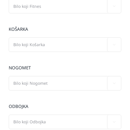

KOŠARKA

NOGOMET

ODBOJKA
