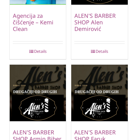
Agencija za
ALEN'S BARBER
čišćenje – Kemi
SHOP Alen
Clean
Demirović
Details
Details
ALEN'S BARBER
ALEN'S BARBER
SHOP Armin Biber
SHOP Faruk