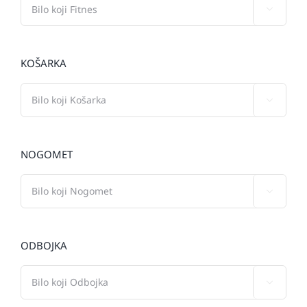

KOŠARKA

NOGOMET

ODBOJKA
