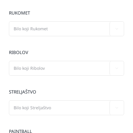
RUKOMET

RIBOLOV

STRELJAŠTVO

PAINTBALL