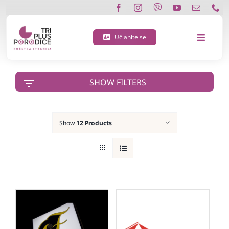
Skip
to
content
Učlanite se
Toggle
Navigat
O nama
SHOW FILTERS
Učlanite se
Show
12 Products
Porodična 3 plus kartica
Podržite nas
Vijesti
Kontakt