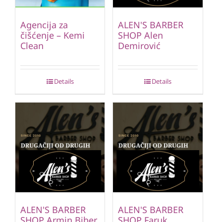
Agencija za
ALEN'S BARBER
čišćenje – Kemi
SHOP Alen
Clean
Demirović
Details
Details
ALEN'S BARBER
ALEN'S BARBER
SHOP Armin Biber
SHOP Faruk