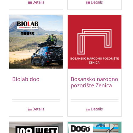
Details
Details
Biolab doo
Bosansko narodno
pozorište Zenica
Details
Details