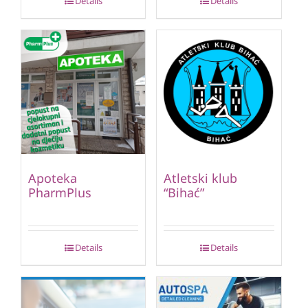
Details
Details
Apoteka
Atletski klub
PharmPlus
“Bihać”
Details
Details