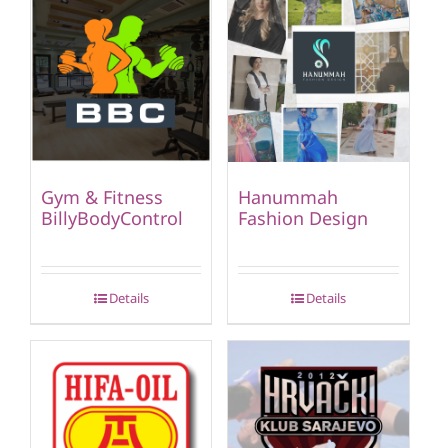
Gym & Fitness
Hanummah
BillyBodyControl
Fashion Design
Details
Details