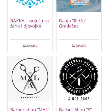
BAKKA – odjeća za
Banja “Ilidža”
žene i djevojke
Gradačac
Details
Details
Barber shop “MAL”
Barber Shop “S”