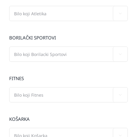

BORILAČKI SPORTOVI

FITNES

KOŠARKA
