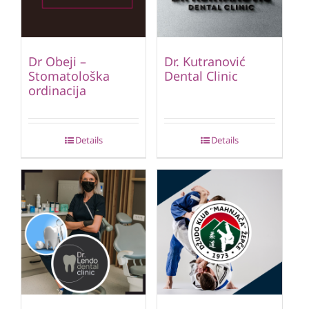
Dr Obeji –
Dr. Kutranović
Stomatološka
Dental Clinic
ordinacija
Details
Details