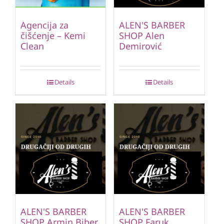
Agencija za
ALEN'S BARBER
čišćenje – Kemi
SHOP Alen
Clean
Demirović
Details
Details
ALEN'S BARBER
ALEN'S BARBER
SHOP Armin Biber
SHOP Faruk