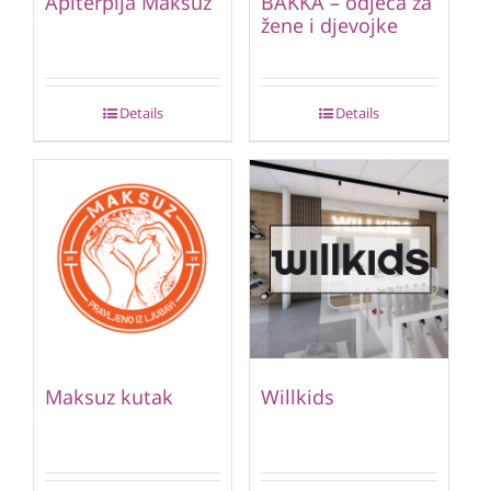
Apiterpija Maksuz
BAKKA – odjeća za
žene i djevojke
Details
Details
Maksuz kutak
Willkids