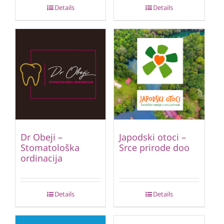
Details
Details
Dr Obeji –
Japodski otoci –
Stomatološka
Srce prirode doo
ordinacija
Details
Details