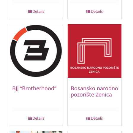
Details
Details
BJJ “Brotherhood”
Bosansko narodno
pozorište Zenica
Details
Details