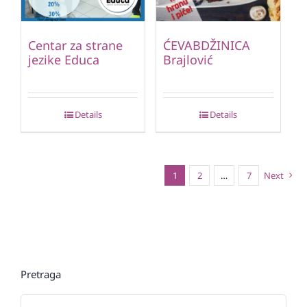
Centar za strane
ĆEVABDŽINICA
jezike Educa
Brajlović
Details
Details
1
2
…
7
Next
Pretraga