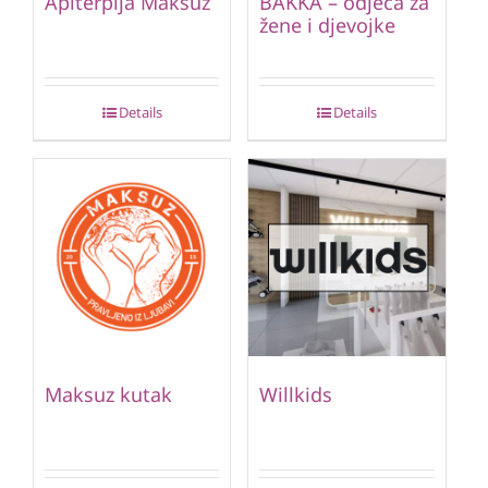
Apiterpija Maksuz
BAKKA – odjeća za
žene i djevojke
Details
Details
Maksuz kutak
Willkids