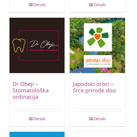
Details
Details
Dr Obeji –
Japodski otoci –
Stomatološka
Srce prirode doo
ordinacija
Details
Details