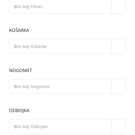

KOŠARKA

NOGOMET

ODBOJKA
