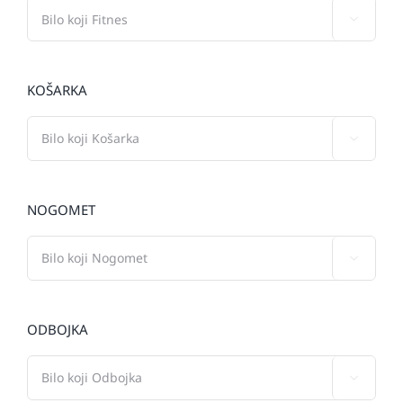

KOŠARKA

NOGOMET

ODBOJKA
